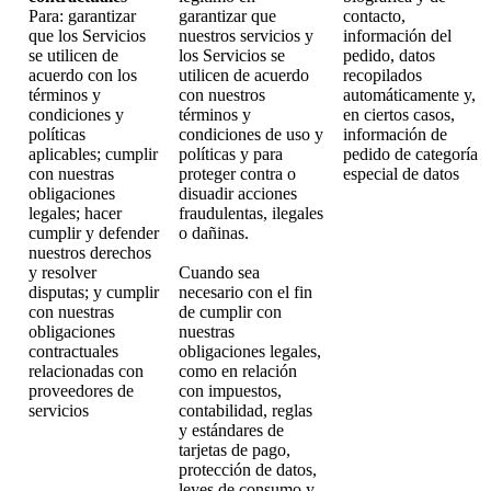
Para: garantizar
garantizar que
contacto,
que los Servicios
nuestros servicios y
información del
se utilicen de
los Servicios se
pedido, datos
acuerdo con los
utilicen de acuerdo
recopilados
términos y
con nuestros
automáticamente y,
condiciones y
términos y
en ciertos casos,
políticas
condiciones de uso y
información de
aplicables; cumplir
políticas y para
pedido de categoría
con nuestras
proteger contra o
especial de datos
obligaciones
disuadir acciones
legales; hacer
fraudulentas, ilegales
cumplir y defender
o dañinas.
nuestros derechos
y resolver
Cuando sea
disputas; y cumplir
necesario con el fin
con nuestras
de cumplir con
obligaciones
nuestras
contractuales
obligaciones legales,
relacionadas con
como en relación
proveedores de
con impuestos,
servicios
contabilidad, reglas
y estándares de
tarjetas de pago,
protección de datos,
leyes de consumo y