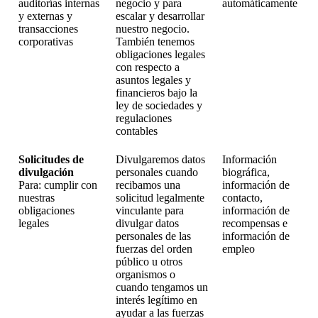
auditorías internas
negocio y para
automáticamente
y externas y
escalar y desarrollar
transacciones
nuestro negocio.
corporativas
También tenemos
obligaciones legales
con respecto a
asuntos legales y
financieros bajo la
ley de sociedades y
regulaciones
contables
Solicitudes de
Divulgaremos datos
Información
divulgación
personales cuando
biográfica,
Para: cumplir con
recibamos una
información de
nuestras
solicitud legalmente
contacto,
obligaciones
vinculante para
información de
legales
divulgar datos
recompensas e
personales de las
información de
fuerzas del orden
empleo
público u otros
organismos o
cuando tengamos un
interés legítimo en
ayudar a las fuerzas